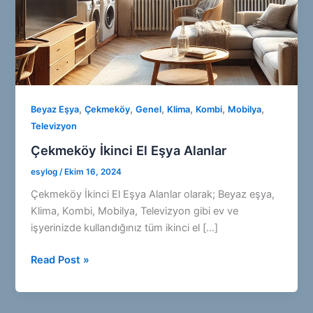
,
,
,
,
,
,
Beyaz Eşya
Çekmeköy
Genel
Klima
Kombi
Mobilya
Televizyon
Çekmeköy İkinci El Eşya Alanlar
esylog
/
Ekim 16, 2024
Çekmeköy İkinci El Eşya Alanlar olarak; Beyaz eşya,
Klima, Kombi, Mobilya, Televizyon gibi ev ve
işyerinizde kullandığınız tüm ikinci el […]
Çekmeköy
Read Post »
İkinci
El
Eşya