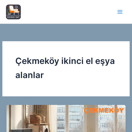
İçeriğe
atla
Çekmeköy ikinci el eşya
alanlar