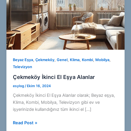
,
,
,
,
,
,
Beyaz Eşya
Çekmeköy
Genel
Klima
Kombi
Mobilya
Televizyon
Çekmeköy İkinci El Eşya Alanlar
esylog
/
Ekim 16, 2024
Çekmeköy İkinci El Eşya Alanlar olarak; Beyaz eşya,
Klima, Kombi, Mobilya, Televizyon gibi ev ve
işyerinizde kullandığınız tüm ikinci el […]
Çekmeköy
Read Post »
İkinci