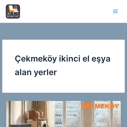
İçeriğe
atla
Çekmeköy ikinci el eşya
alan yerler