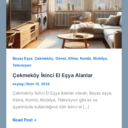
,
,
,
,
,
,
Beyaz Eşya
Çekmeköy
Genel
Klima
Kombi
Mobilya
Televizyon
Çekmeköy İkinci El Eşya Alanlar
esylog
/
Ekim 16, 2024
Çekmeköy İkinci El Eşya Alanlar olarak; Beyaz eşya,
Klima, Kombi, Mobilya, Televizyon gibi ev ve
işyerinizde kullandığınız tüm ikinci el […]
Çekmeköy
Read Post »
İkinci