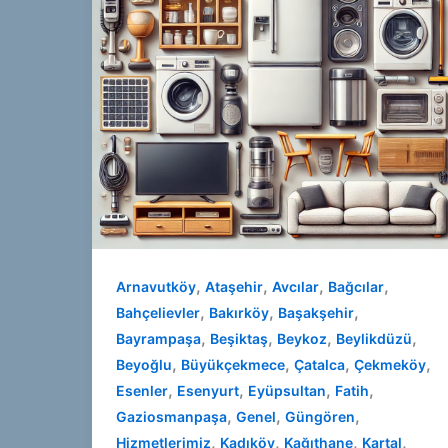
,
,
,
,
Arnavutköy
Ataşehir
Avcılar
Bağcılar
,
,
,
Bahçelievler
Bakırköy
Başakşehir
,
,
,
,
Bayrampaşa
Beşiktaş
Beykoz
Beylikdüzü
,
,
,
,
Beyoğlu
Büyükçekmece
Çatalca
Çekmeköy
,
,
,
,
Esenler
Esenyurt
Eyüpsultan
Fatih
,
,
,
Gaziosmanpaşa
Genel
Güngören
,
,
,
,
Hizmetlerimiz
Kadıköy
Kağıthane
Kartal