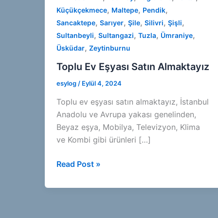
,
,
,
Küçükçekmece
Maltepe
Pendik
,
,
,
,
,
Sancaktepe
Sarıyer
Şile
Silivri
Şişli
,
,
,
,
Sultanbeyli
Sultangazi
Tuzla
Ümraniye
,
Üsküdar
Zeytinburnu
Toplu Ev Eşyası Satın Almaktayız
esylog
/
Eylül 4, 2024
Toplu ev eşyası satın almaktayız, İstanbul
Anadolu ve Avrupa yakası genelinden,
Beyaz eşya, Mobilya, Televizyon, Klima
ve Kombi gibi ürünleri […]
Toplu
Read Post »
Ev
Eşyası
Satın
Almaktayız