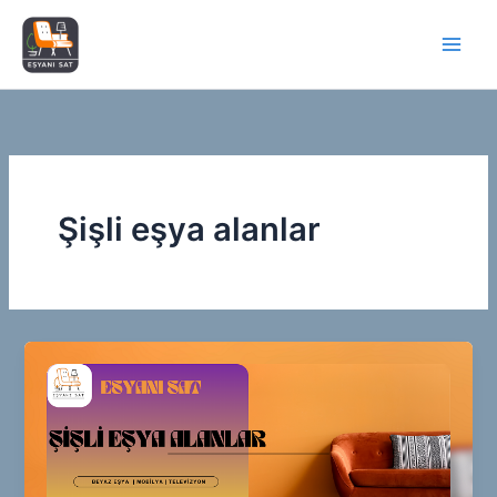
İçeriğe
atla
Şişli eşya alanlar