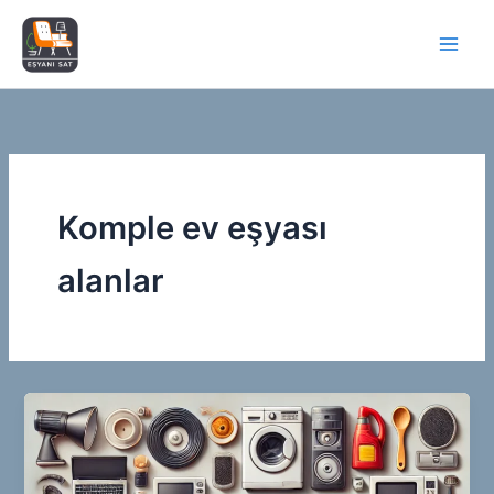
İçeriğe
atla
Komple ev eşyası
alanlar