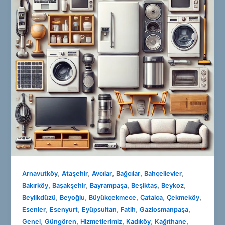
,
,
,
,
,
Arnavutköy
Ataşehir
Avcılar
Bağcılar
Bahçelievler
,
,
,
,
,
Bakırköy
Başakşehir
Bayrampaşa
Beşiktaş
Beykoz
,
,
,
,
,
Beylikdüzü
Beyoğlu
Büyükçekmece
Çatalca
Çekmeköy
,
,
,
,
,
Esenler
Esenyurt
Eyüpsultan
Fatih
Gaziosmanpaşa
,
,
,
,
,
Genel
Güngören
Hizmetlerimiz
Kadıköy
Kağıthane