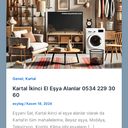
,
Genel
Kartal
Kartal İkinci El Eşya Alanlar 0534 229 30
60
esylog
/
Kasım 18, 2024
Eşyanı Sat, Kartal ikinci el eşya alanlar olarak da
Kartal’ın tüm mahallelerine, Beyaz eşya, Mobilya,
Televizyon, Kombi, Klima gibi eşyaların […]