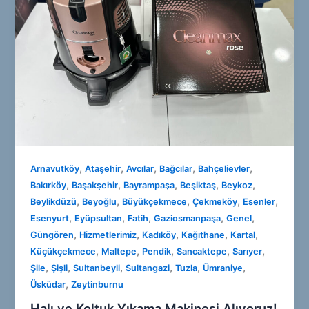
,
,
,
,
,
Arnavutköy
Ataşehir
Avcılar
Bağcılar
Bahçelievler
,
,
,
,
,
Bakırköy
Başakşehir
Bayrampaşa
Beşiktaş
Beykoz
,
,
,
,
,
Beylikdüzü
Beyoğlu
Büyükçekmece
Çekmeköy
Esenler
,
,
,
,
,
Esenyurt
Eyüpsultan
Fatih
Gaziosmanpaşa
Genel
,
,
,
,
,
Güngören
Hizmetlerimiz
Kadıköy
Kağıthane
Kartal
,
,
,
,
,
Küçükçekmece
Maltepe
Pendik
Sancaktepe
Sarıyer
,
,
,
,
,
,
Şile
Şişli
Sultanbeyli
Sultangazi
Tuzla
Ümraniye
,
Üsküdar
Zeytinburnu
Halı ve Koltuk Yıkama Makinesi Alıyoruz!