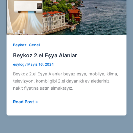
,
Beykoz
Genel
Beykoz 2.el Eşya Alanlar
esylog
/
Mayıs 16, 2024
Beykoz 2.el Eşya Alanlar beyaz eşya, mobilya, klima,
televizyon, kombi gibi 2.el dayanıklı ev aletleriniz
nakit fiyatına satın almaktayız.
Beykoz
Read Post »
2.el
Eşya
Alanlar