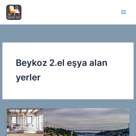
İçeriğe
atla
Beykoz 2.el eşya alan
yerler